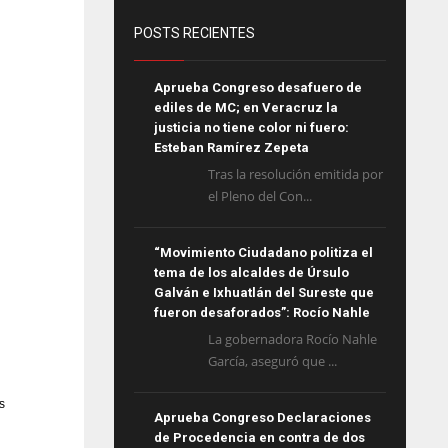
POSTS RECIENTES
Aprueba Congreso desafuero de
ediles de MC; en Veracruz la
justicia no tiene color ni fuero:
Esteban Ramírez Zepeta
Tras la resolución emitida por
el Pleno del Con...
“Movimiento Ciudadano politiza el
tema de los alcaldes de Úrsulo
Galván e Ixhuatlán del Sureste que
fueron desaforados”: Rocío Nahle
La gobernadora Rocío Nahle
García, aseguró que ...
s
Aprueba Congreso Declaraciones
de Procedencia en contra de dos