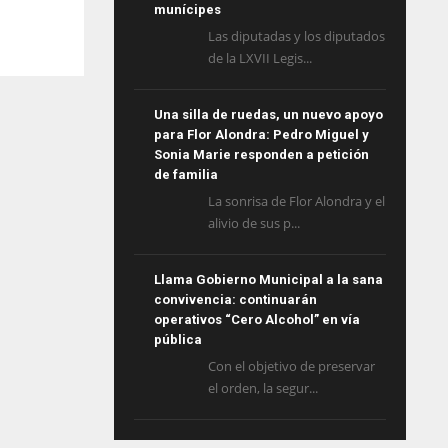
munícipes
Las diputadas y los diputados
de la LXVII Legis...
Una silla de ruedas, un nuevo apoyo
para Flor Alondra: Pedro Miguel y
Sonia Marie responden a petición
de familia
La sonrisa de Flor Alondra y el
alivio de sus p...
Llama Gobierno Municipal a la sana
convivencia: continuarán
operativos “Cero Alcohol” en vía
pública
Con el objetivo de preservar
el orden, la segur...