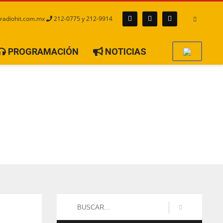
radiohit.com.mx
212-0775 y 212-9914
PROGRAMACIÓN
NOTICIAS