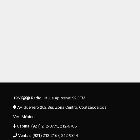
1960
Radio Hit ¡La Xplosiva! 92.3FM
Av. Guerrero 202 Sur, Zona Centro, Coatzacoalcos,
Ver., México
Cabina: (921) 212-0775, 212-6705
Ventas: (921) 212-2167, 212-9844