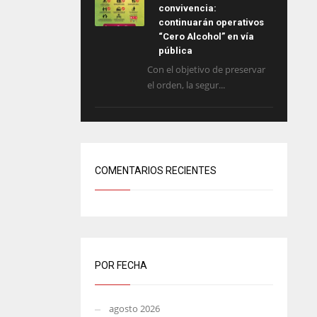
convivencia:
continuarán operativos
“Cero Alcohol” en vía
pública
Con el objetivo de preservar
el orden, la segur...
COMENTARIOS RECIENTES
POR FECHA
agosto 2026