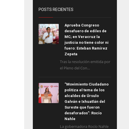
POSTS RECIENTES
Aprueba Congreso
desafuero de ediles de
MC; en Veracruz la
justicia no tiene color ni
fuero: Esteban Ramírez
Zepeta
Tras la resolución emitida por
el Pleno del Con...
“Movimiento Ciudadano
politiza el tema de los
alcaldes de Úrsulo
Galván e Ixhuatlán del
Sureste que fueron
desaforados”: Rocío
Nahle
La gobernadora Rocío Nahle