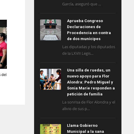
García, aseguró que ...
Aprueba Congreso
Declaraciones de
Procedencia en contra
de dos munícipes
Las diputadas y los diputados
de la LXVII Legis...
Una silla de ruedas, un
s del
nuevo apoyo para Flor
Alondra: Pedro Miguel y
Sonia Marie responden a
petición de familia
La sonrisa de Flor Alondra y el
alivio de sus p...
Llama Gobierno
Municipal a la sana