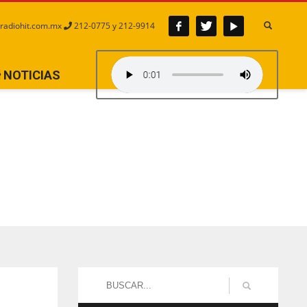
radiohit.com.mx
212-0775 y 212-9914
NOTICIAS