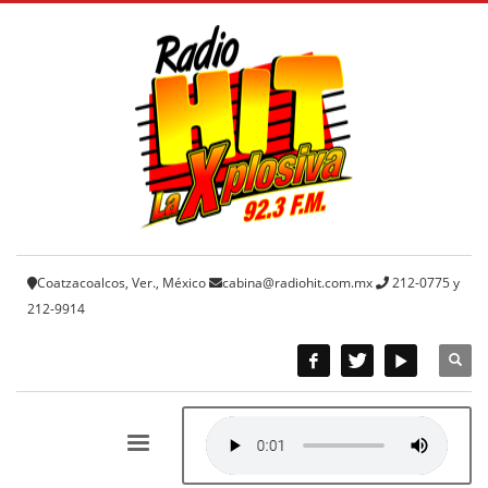
Coatzacoalcos, Ver., México
cabina@radiohit.com.mx
212-0775 y
212-9914