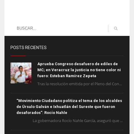
POSTS RECIENTES
Aprueba Congreso desafuero de ediles de
MC; en Veracruz la justicia no tiene color ni
fuero: Esteban Ramírez Zepeta
Tras la resolución emitida por el Pleno del Con...
“Movimiento Ciudadano politiza el tema de los alcaldes
de Úrsulo Galván e Ixhuatlán del Sureste que fueron
desaforados”: Rocío Nahle
La gobernadora Rocío Nahle García, aseguró que ...