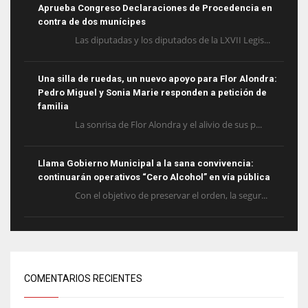
Aprueba Congreso Declaraciones de Procedencia en
contra de dos munícipes
Las diputadas y los diputados de la LXVII Legis...
Una silla de ruedas, un nuevo apoyo para Flor Alondra:
Pedro Miguel y Sonia Marie responden a petición de
familia
La sonrisa de Flor Alondra y el alivio de sus p...
Llama Gobierno Municipal a la sana convivencia:
continuarán operativos “Cero Alcohol” en vía pública
Con el objetivo de preservar el orden, la segur...
COMENTARIOS RECIENTES