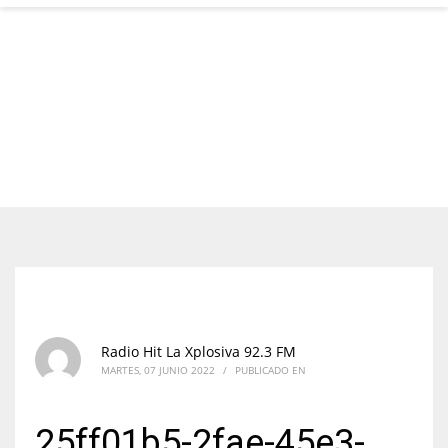
Radio Hit La Xplosiva 92.3 FM
MARTES, 07 JUNIO 2022
/
PUBLICADO EN
25ff01b5-2fae-45e3-