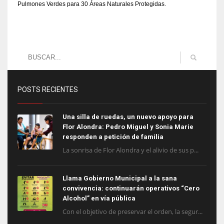
Pulmones Verdes para 30 Áreas Naturales Protegidas.
POSTS RECIENTES
Una silla de ruedas, un nuevo apoyo para
Flor Alondra: Pedro Miguel y Sonia Marie
responden a petición de familia
La sonrisa de Flor Alondra y el alivio de sus p...
Llama Gobierno Municipal a la sana
convivencia: continuarán operativos “Cero
Alcohol” en vía pública
Con el objetivo de preservar el orden, la segur...