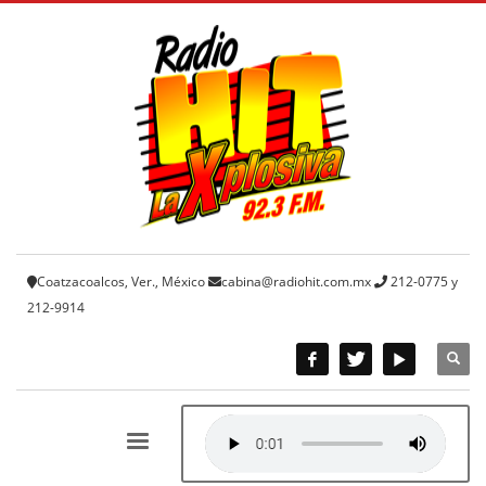
Coatzacoalcos, Ver., México
cabina@radiohit.com.mx
212-0775 y
212-9914