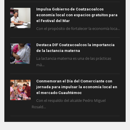
Impulsa Gobierno de Coatzacoalcos
economía local con espacios gratuitos para
el Festival del Mar
Con el propósito de fortalecer la economía loca...
Destaca DIF Coatzacoalcos la importancia
de la lactancia materna
La lactancia materna es una de las prácticas
má...
Conmemoran el Día del Comerciante con
jornada para impulsar la economía local en
el mercado Cuauhtémoc
Con el respaldo del alcalde Pedro Miguel
Rosald...